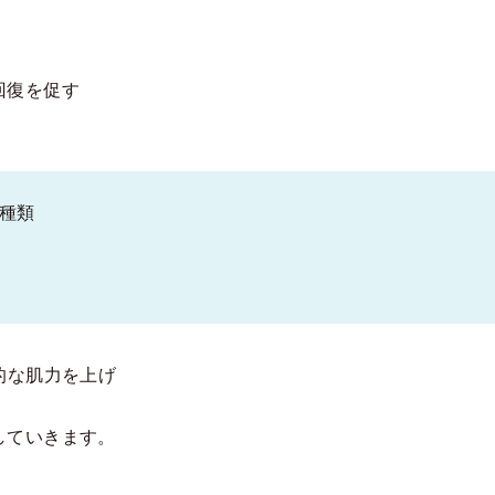
回復を促す
0種類
的な肌力を上げ
していきます。