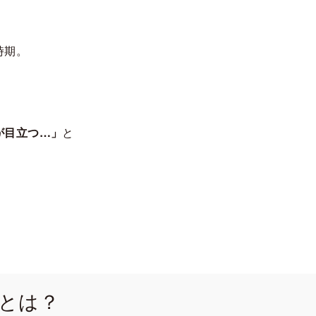
時期。
が目立つ…」
と
とは？